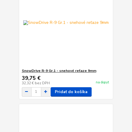
SnowDrive R-9 Gr.1 - snehové reťaze 9mm
39,75 €
na dopyt
32,32 €
bez DPH
Pridať do košíka