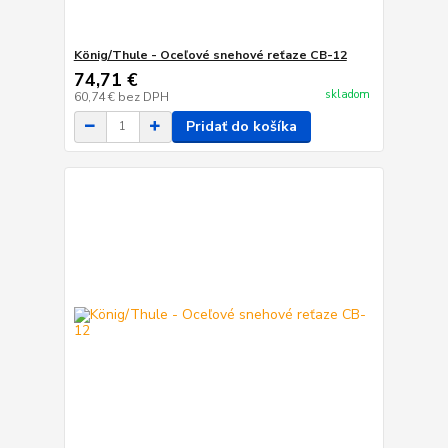
König/Thule - Oceľové snehové reťaze CB-12
74,71 €
skladom
60,74 €
bez DPH
Pridať do košíka