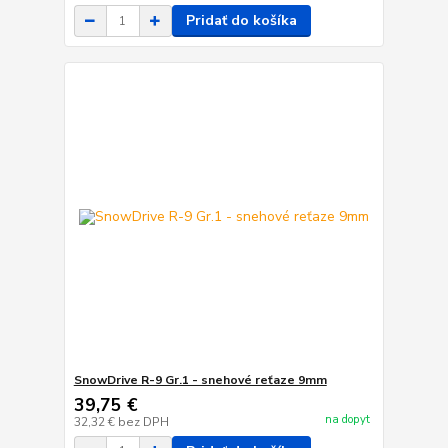
Pridať do košíka
SnowDrive R-9 Gr.1 - snehové reťaze 9mm
39,75 €
na dopyt
32,32 €
bez DPH