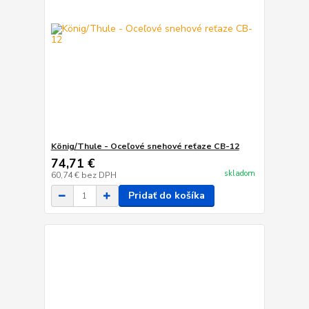
König/Thule - Oceľové snehové reťaze CB-12
74,71 €
skladom
60,74 €
bez DPH
Pridať do košíka