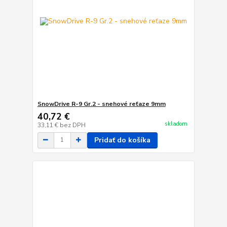
SnowDrive R-9 Gr.2 - snehové reťaze 9mm
40,72 €
skladom
33,11 €
bez DPH
Pridať do košíka