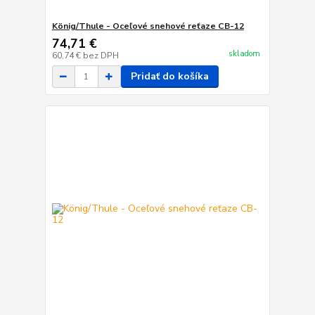
König/Thule - Oceľové snehové reťaze CB-12
74,71 €
skladom
60,74 €
bez DPH
Pridať do košíka