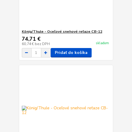
König/Thule - Oceľové snehové reťaze CB-12
74,71 €
skladom
60,74 €
bez DPH
Pridať do košíka