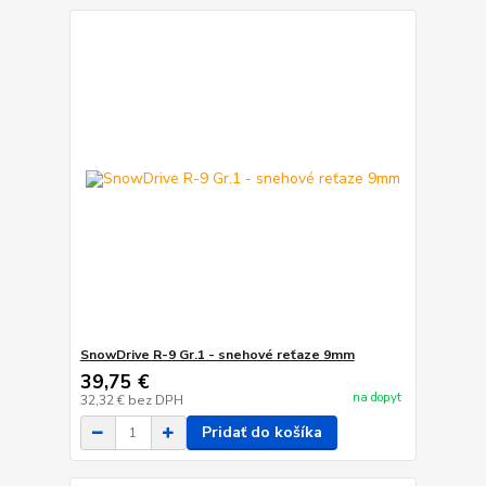
SnowDrive R-9 Gr.1 - snehové reťaze 9mm
39,75 €
na dopyt
32,32 €
bez DPH
Pridať do košíka