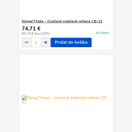
König/Thule - Oceľové snehové reťaze CB-12
74,71 €
skladom
60,74 €
bez DPH
Pridať do košíka