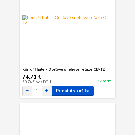
König/Thule - Oceľové snehové reťaze CB-12
74,71 €
skladom
60,74 €
bez DPH
Pridať do košíka