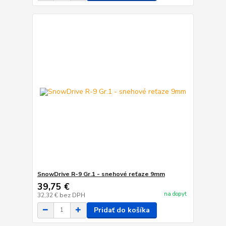
SnowDrive R-9 Gr.1 - snehové reťaze 9mm
39,75 €
na dopyt
32,32 €
bez DPH
Pridať do košíka