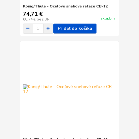
König/Thule - Oceľové snehové reťaze CB-12
74,71 €
skladom
60,74 €
bez DPH
Pridať do košíka