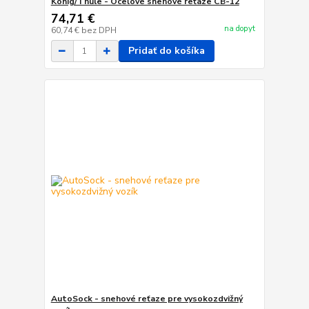
König/Thule - Oceľové snehové reťaze CB-12
74,71 €
na dopyt
60,74 €
bez DPH
Pridať do košíka
AutoSock - snehové reťaze pre vysokozdvižný