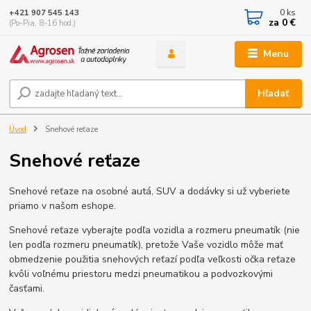
0
ks
+421 907 545 143
za
0 €
(Po-Pia, 8-16 hod.)
Menu
Hľadať
Úvod
Snehové reťaze
Snehové reťaze
Snehové reťaze na osobné autá, SUV a dodávky si už vyberiete
priamo v našom eshope.
Snehové reťaze vyberajte podľa vozidla a rozmeru pneumatík (nie
len podľa rozmeru pneumatík), pretože Vaše vozidlo môže mať
obmedzenie použitia snehových reťazí podľa veľkosti očka reťaze
kvôli voľnému priestoru medzi pneumatikou a podvozkovými
časťami.