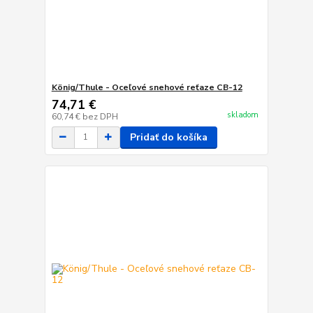
König/Thule - Oceľové snehové reťaze CB-12
74,71 €
skladom
60,74 €
bez DPH
Pridať do košíka