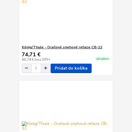
König/Thule - Oceľové snehové reťaze CB-12
74,71 €
skladom
60,74 €
bez DPH
Pridať do košíka