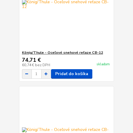
König/Thule - Oceľové snehové reťaze CB-12
74,71 €
skladom
60,74 €
bez DPH
Pridať do košíka