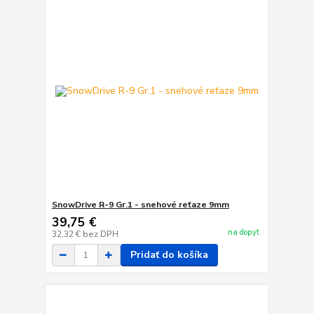
SnowDrive R-9 Gr.1 - snehové reťaze 9mm
39,75 €
na dopyt
32,32 €
bez DPH
Pridať do košíka