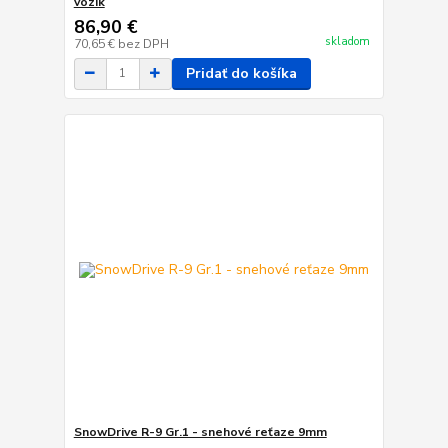
vozík
86,90 €
skladom
70,65 €
bez DPH
Pridať do košíka
SnowDrive R-9 Gr.1 - snehové reťaze 9mm