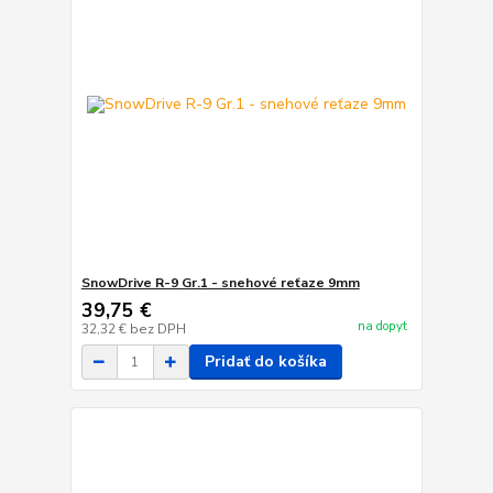
SnowDrive R-9 Gr.1 - snehové reťaze 9mm
39,75 €
na dopyt
32,32 €
bez DPH
Pridať do košíka