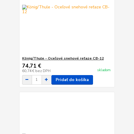
König/Thule - Oceľové snehové reťaze CB-12
74,71 €
skladom
60,74 €
bez DPH
Pridať do košíka