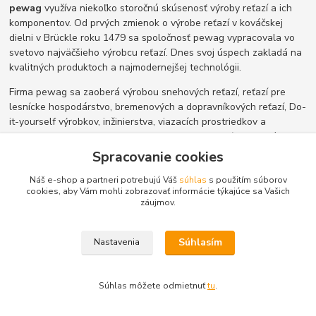
pewag
využíva niekoľko storočnú skúsenosť výroby reťazí a ich
komponentov. Od prvých zmienok o výrobe reťazí v kováčskej
dielni v Brückle roku 1479 sa spoločnosť pewag vypracovala vo
svetovo najväčšieho výrobcu reťazí. Dnes svoj úspech zakladá na
kvalitných produktoch a najmodernejšej technológii.
Firma pewag sa zaoberá výrobou snehových reťazí, reťazí pre
lesnícke hospodárstvo, bremenových a dopravníkových reťazí, Do-
it-yourself výrobkov, inžinierstva, viazacích prostriedkov a
kotevných prostriedkov tak ako ochranných reťazí. Moderné
závody v Európe umožňujú paletu vysoko kvalitných produktov.
Spracovanie cookies
Náš e-shop a partneri potrebujú Váš
súhlas
s použitím súborov
cookies, aby Vám mohli zobrazovať informácie týkajúce sa Vašich
záujmov.
Súhlasím
Nastavenia
Súhlas môžete odmietnuť
tu
.
Vyberte si
snehové reťaze pewag
(konfigurátor snehových reťazí
sa otvorí v novom okne) alebo nás kontaktujte a my vám poradíme