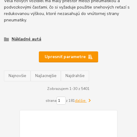
Veľa nových vozidiel má malý priestor medzi pneumatikou a
podvozkovými časťami, čo si vyžaduje použitie snehových reťazí s
redukovanou výškou, ktoré nezasahujú do vnútornej strany
pneumatiky.
Nákladné autá
Upresniť parametre
Najnovšie
Najlacnejšie
Najdrahšie
Zobrazujem 1-30 z 5401
strana
z 181
ďalšie