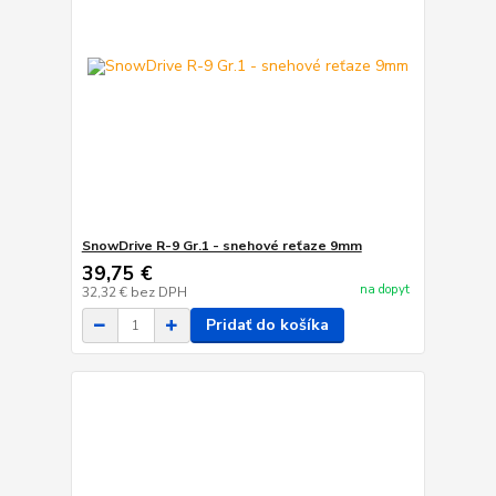
SnowDrive R-9 Gr.1 - snehové reťaze 9mm
39,75 €
na dopyt
32,32 €
bez DPH
Pridať do košíka