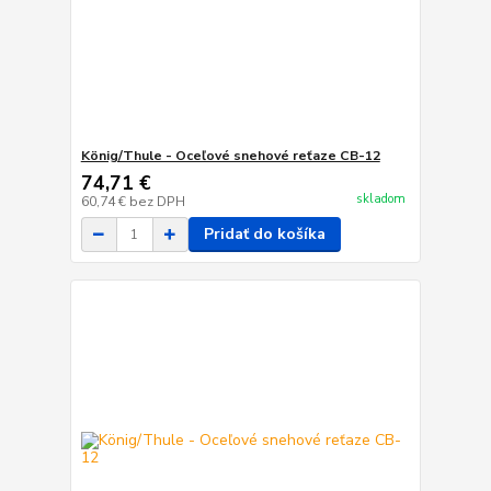
König/Thule - Oceľové snehové reťaze CB-12
74,71 €
skladom
60,74 €
bez DPH
Pridať do košíka