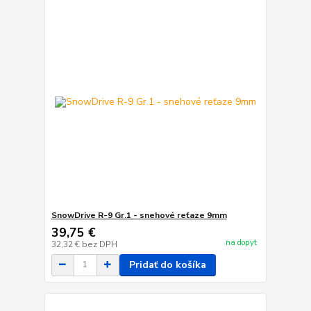
SnowDrive R-9 Gr.1 - snehové reťaze 9mm
39,75 €
na dopyt
32,32 €
bez DPH
Pridať do košíka