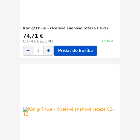
König/Thule - Oceľové snehové reťaze CB-12
74,71 €
skladom
60,74 €
bez DPH
Pridať do košíka