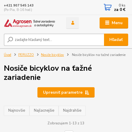
0
ks
+421 907 545 143
za
0 €
(Po-Pia, 8-16 hod.)
Menu
Hľadať
Úvod
PERUZZO
Nosiče bicyklov
Nosiče bicyklov na ťažné zariadenie
Nosiče bicyklov na ťažné
zariadenie
Upresniť parametre
Najnovšie
Najlacnejšie
Najdrahšie
Zobrazujem 1-13 z 13