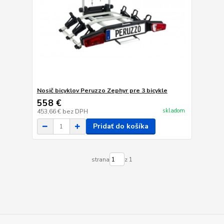
Nosič bicyklov Peruzzo Zephyr pre 3 bicykle
558 €
skladom
453,66 €
bez DPH
Pridať do košíka
strana
z 1