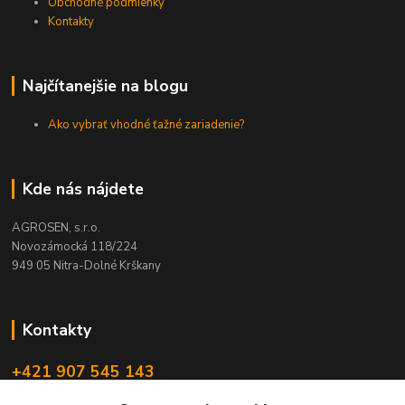
Obchodné podmienky
Kontakty
Najčítanejšie na blogu
Ako vybrať vhodné ťažné zariadenie?
Kde nás nájdete
AGROSEN, s.r.o.
Novozámocká 118/224
949 05 Nitra-Dolné Krškany
Kontakty
+421 907 545 143
(Po-Pia, 8-16 hod.)