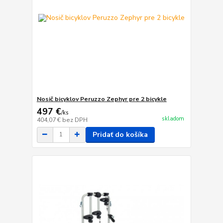
Nosič bicyklov Peruzzo Zephyr pre 2 bicykle
497 €
/
ks
skladom
404,07 €
bez DPH
Pridať do košíka