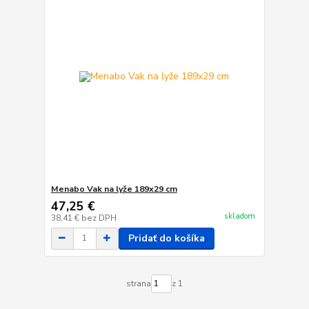
Menabo Vak na lyže 189x29 cm
47,25 €
skladom
38,41 €
bez DPH
Pridať do košíka
strana
z 1