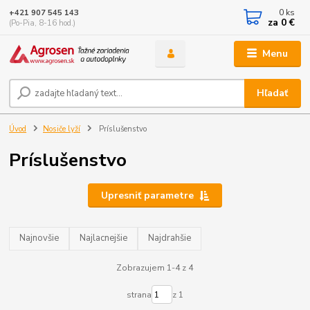
0
ks
+421 907 545 143
za
0 €
(Po-Pia, 8-16 hod.)
Menu
Hľadať
Úvod
Nosiče lyží
Príslušenstvo
Príslušenstvo
Upresniť parametre
Najnovšie
Najlacnejšie
Najdrahšie
Zobrazujem 1-4 z 4
strana
z 1