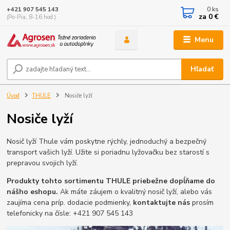
0
ks
+421 907 545 143
za
0 €
(Po-Pia, 8-16 hod.)
Menu
Hľadať
Úvod
THULE
Nosiče lyží
Nosiče lyží
Nosič lyží Thule vám poskytne rýchly, jednoduchý a bezpečný
transport vašich lyží. Užite si poriadnu lyžovačku bez starostí s
prepravou svojich lyží.
Produkty tohto sortimentu THULE priebežne dopĺňame do
nášho eshopu.
Ak máte záujem o kvalitný nosič lyží, alebo vás
zaujíma cena príp. dodacie podmienky,
kontaktujte nás
prosím
telefonicky na čísle: +421 907 545 143