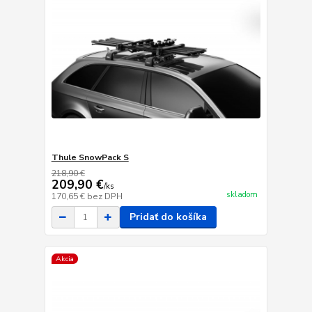
Thule SnowPack S
218,90 €
209,90 €
/
ks
skladom
170,65 €
bez DPH
Pridať do košíka
Akcia