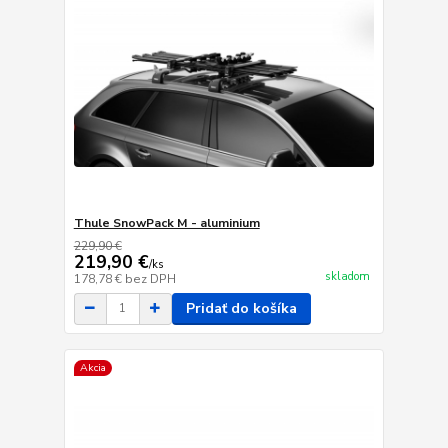
Thule SnowPack M - aluminium
229,90 €
219,90 €
/
ks
skladom
178,78 €
bez DPH
Pridať do košíka
Akcia