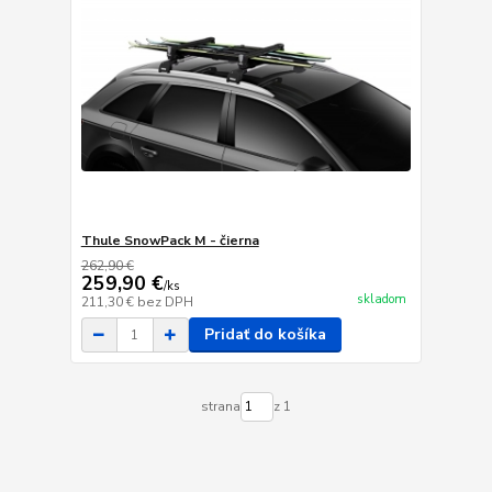
Thule SnowPack M - čierna
262,90 €
259,90 €
/
ks
skladom
211,30 €
bez DPH
Pridať do košíka
strana
z 1