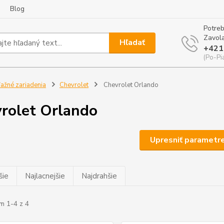
Blog
Potreb
Zavola
Hľadať
+421
(Po-Pi
ažné zariadenia
Chevrolet
Chevrolet Orlando
rolet Orlando
Upresniť parametr
šie
Najlacnejšie
Najdrahšie
m 1-4 z 4