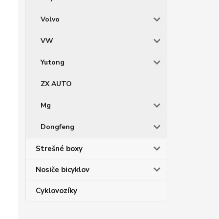
Volvo
VW
Yutong
ZX AUTO
Mg
Dongfeng
Strešné boxy
Nosiče bicyklov
Cyklovozíky