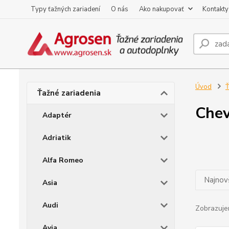
Typy ťažných zariadení
O nás
Ako nakupovať
Kontakty
Úvod
Ť
Ťažné zariadenia
Chev
Adaptér
Adriatik
Alfa Romeo
Najnov
Asia
Audi
Zobrazuje
Avia