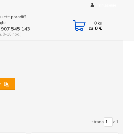
Prihlásenie
ujete poradiť?
jte:
0
ks
za
0 €
 907 545 143
a, 8-16 hod.)
e
strana
z 1