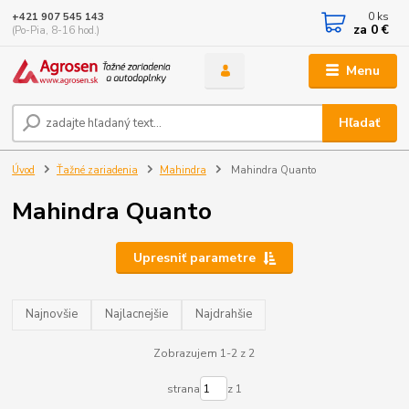
0
ks
+421 907 545 143
za
0 €
(Po-Pia, 8-16 hod.)
Menu
Hľadať
Úvod
Ťažné zariadenia
Mahindra
Mahindra Quanto
Mahindra Quanto
Upresniť parametre
Najnovšie
Najlacnejšie
Najdrahšie
Zobrazujem 1-2 z 2
strana
z 1