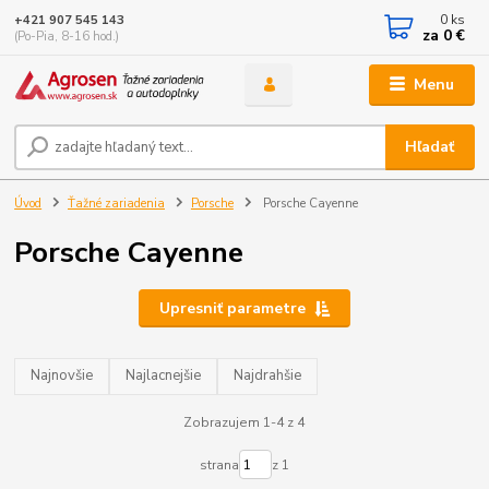
0
ks
+421 907 545 143
za
0 €
(Po-Pia, 8-16 hod.)
Menu
Hľadať
Úvod
Ťažné zariadenia
Porsche
Porsche Cayenne
Porsche Cayenne
Upresniť parametre
Najnovšie
Najlacnejšie
Najdrahšie
Zobrazujem 1-4 z 4
strana
z 1