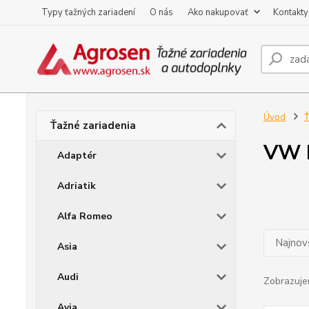
Typy ťažných zariadení
O nás
Ako nakupovať
Kontakty
Úvod
Ť
Ťažné zariadenia
VW 
Adaptér
Adriatik
Alfa Romeo
Najnov
Asia
Audi
Zobrazuje
Avia