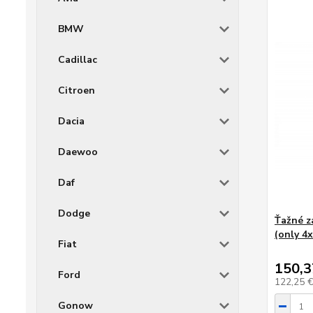
BMW
Cadillac
Citroen
Dacia
Daewoo
Daf
Dodge
Ťažné z
(only 4x
Fiat
150,3
Ford
122,25 
Gonow