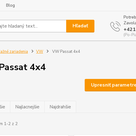
Blog
Potreb
Zavola
Hľadať
+421
(Po-Pi
ažné zariadenia
VW
VW Passat 4x4
Passat 4x4
Upresniť parametr
šie
Najlacnejšie
Najdrahšie
m 1-2 z 2