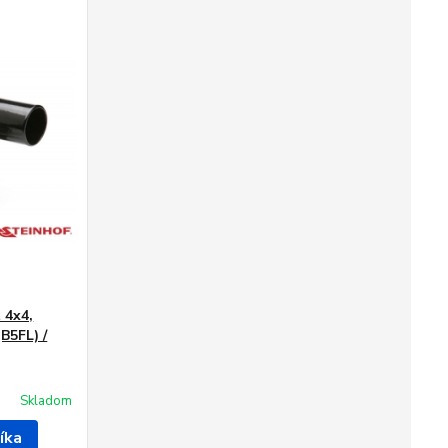
 4x4,
(B5FL) /
Skladom
íka