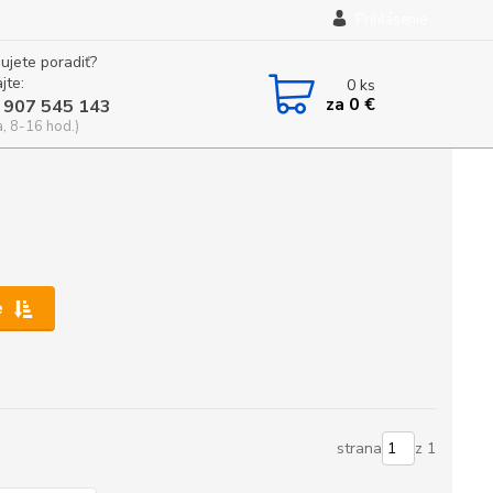
Prihlásenie
ujete poradiť?
jte:
0
ks
za
0 €
 907 545 143
a, 8-16 hod.)
e
strana
z 1