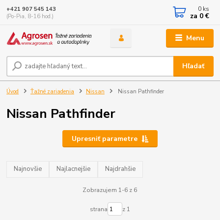
0
ks
+421 907 545 143
za
0 €
(Po-Pia, 8-16 hod.)
Menu
Hľadať
Úvod
Ťažné zariadenia
Nissan
Nissan Pathfinder
Nissan Pathfinder
Upresniť parametre
Najnovšie
Najlacnejšie
Najdrahšie
Zobrazujem 1-6 z 6
strana
z 1