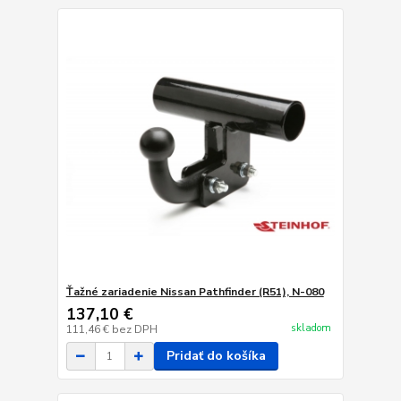
Ťažné zariadenie Nissan Pathfinder (R51), N-080
137,10 €
skladom
111,46 €
bez DPH
Pridať do košíka