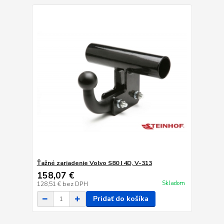
Ťažné zariadenie Volvo S80 I 4D, V-313
158,07 €
Skladom
128,51 €
bez DPH
Pridať do košíka