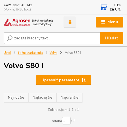
0
ks
+421 907 545 143
za
0 €
(Po-Pia, 8-16 hod.)
Menu
Hľadať
Úvod
Ťažné zariadenia
Volvo
Volvo S80 I
Volvo S80 I
Upresniť parametre
Najnovšie
Najlacnejšie
Najdrahšie
Zobrazujem 1-1 z 1
strana
z 1