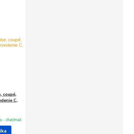
, coupé,
edenie C,
fo - chat/mail
íka