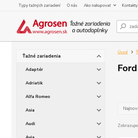
Typy ťažných zariadení
O nás
Ako nakupovať
Kontakty
Úvod
Ť
Ťažné zariadenia
Ford
Adaptér
Adriatik
Alfa Romeo
Najnov
Asia
Audi
Zobrazuje
Avia