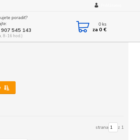
Prihlásenie
ujete poradiť?
jte:
0
ks
za
0 €
 907 545 143
a, 8-16 hod.)
e
strana
z 1