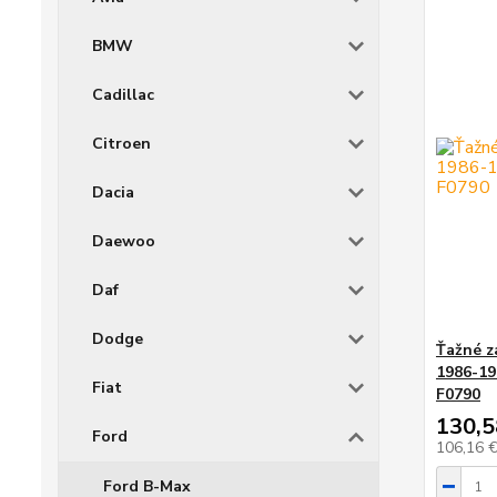
BMW
Cadillac
Citroen
Dacia
Daewoo
Daf
Dodge
Ťažné z
1986-19
Fiat
F0790
130,5
Ford
106,16 
Ford B-Max