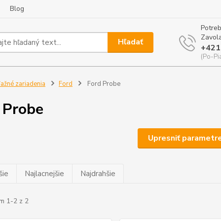
Blog
Potreb
Zavola
Hľadať
+421
(Po-Pi
ažné zariadenia
Ford
Ford Probe
 Probe
Upresniť parametr
šie
Najlacnejšie
Najdrahšie
m 1-2 z 2