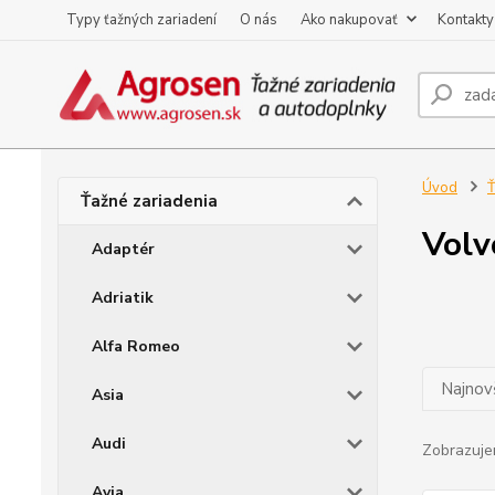
Typy ťažných zariadení
O nás
Ako nakupovať
Kontakty
Úvod
Ť
Ťažné zariadenia
Volv
Adaptér
Adriatik
Alfa Romeo
Najnov
Asia
Audi
Zobrazuje
Avia