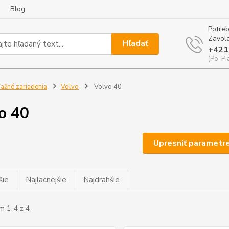
Blog
Potreb
Zavola
Hľadať
+421
(Po-Pi
ažné zariadenia
Volvo
Volvo 40
o 40
Upresniť parametr
šie
Najlacnejšie
Najdrahšie
m 1-4 z 4