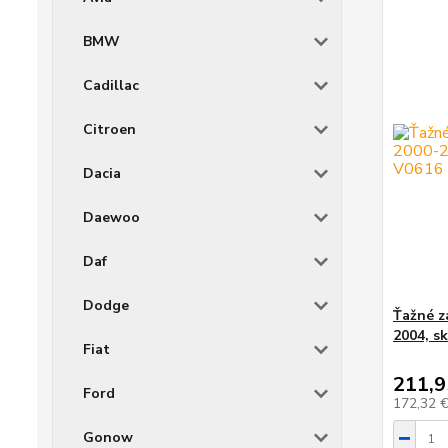
BMW
Cadillac
Citroen
Dacia
Daewoo
Daf
Dodge
Ťažné z
2004, s
Fiat
211,9
Ford
172,32 
Gonow