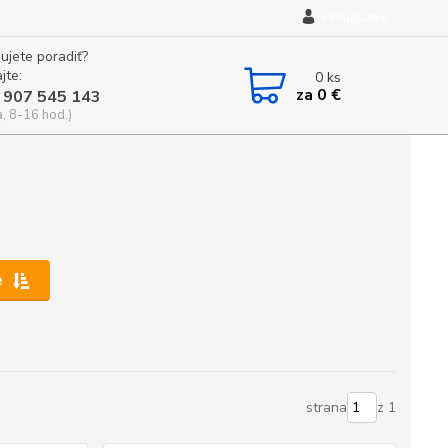
Prihlásenie
ujete poradiť?
jte:
0
ks
za
0 €
 907 545 143
a, 8-16 hod.)
e
strana
z 1