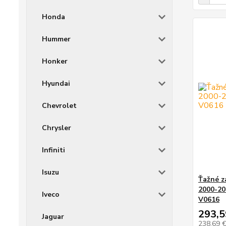
Honda
Hummer
Honker
Hyundai
Chevrolet
Chrysler
Infiniti
Isuzu
Ťažné z
2000-20
Iveco
V0616
293,5
Jaguar
238,69 