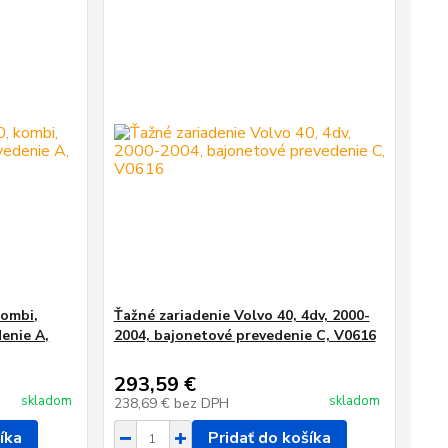
kombi,
Ťažné zariadenie Volvo 40, 4dv, 2000-
enie A,
2004, bajonetové prevedenie C, V0616
293,59 €
skladom
skladom
238,69 €
bez DPH
íka
Pridať do košíka