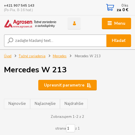
0
ks
+421 907 545 143
za
0 €
(Po-Pia, 8-16 hod.)
Menu
Hľadať
Úvod
Ťažné zariadenia
Mercedes
Mercedes W 213
Mercedes W 213
Upresniť parametre
Najnovšie
Najlacnejšie
Najdrahšie
Zobrazujem 1-2 z 2
strana
z 1