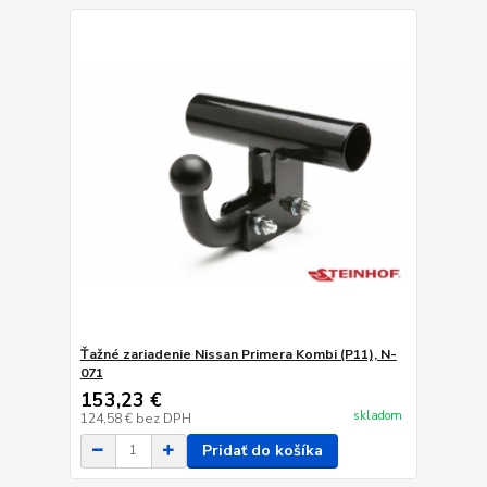
Ťažné zariadenie Nissan Primera Kombi (P11), N-
071
153,23 €
skladom
124,58 €
bez DPH
Pridať do košíka