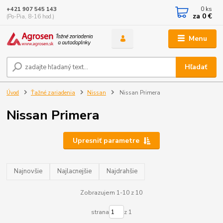
0
ks
+421 907 545 143
za
0 €
(Po-Pia, 8-16 hod.)
Menu
Hľadať
Úvod
Ťažné zariadenia
Nissan
Nissan Primera
Nissan Primera
Upresniť parametre
Najnovšie
Najlacnejšie
Najdrahšie
Zobrazujem 1-10 z 10
strana
z 1