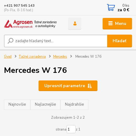
0
ks
+421 907 545 143
za
0 €
(Po-Pia, 8-16 hod.)
Menu
Hľadať
Úvod
Ťažné zariadenia
Mercedes
Mercedes W 176
Mercedes W 176
Upresniť parametre
Najnovšie
Najlacnejšie
Najdrahšie
Zobrazujem 1-2 z 2
strana
z 1