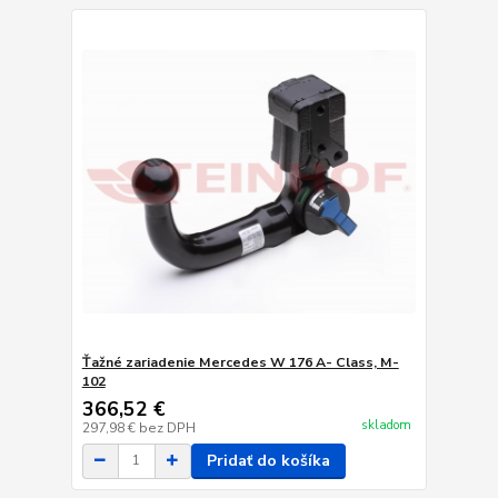
Ťažné zariadenie Mercedes W 176 A- Class, M-
102
366,52 €
skladom
297,98 €
bez DPH
Pridať do košíka