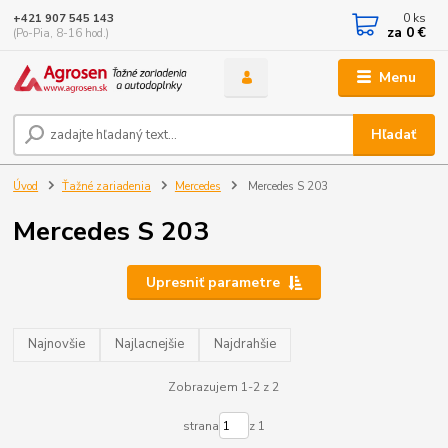
0
ks
+421 907 545 143
za
0 €
(Po-Pia, 8-16 hod.)
Menu
Hľadať
Úvod
Ťažné zariadenia
Mercedes
Mercedes S 203
Mercedes S 203
Upresniť parametre
Najnovšie
Najlacnejšie
Najdrahšie
Zobrazujem 1-2 z 2
strana
z 1