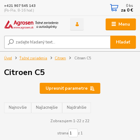
0
ks
+421 907 545 143
za
0 €
(Po-Pia, 8-16 hod.)
Menu
Hľadať
Úvod
Ťažné zariadenia
Citroen
Citroen C5
Citroen C5
Upresniť parametre
Najnovšie
Najlacnejšie
Najdrahšie
Zobrazujem 1-22 z 22
strana
z 1