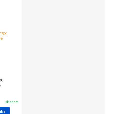
X,
é
skladom
íka