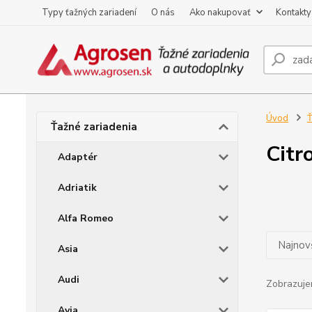
Typy ťažných zariadení
O nás
Ako nakupovať
Kontakty
Úvod
Ť
Ťažné zariadenia
Citr
Adaptér
Adriatik
Alfa Romeo
Najnov
Asia
Audi
Zobrazuje
Avia