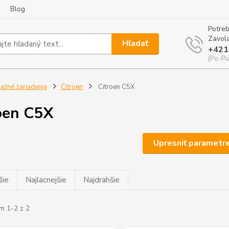
Blog
Potreb
Zavola
Hľadať
+421
(Po-Pi
ažné zariadenia
Citroen
Citroen C5X
oen C5X
Upresniť parametr
šie
Najlacnejšie
Najdrahšie
m 1-2 z 2