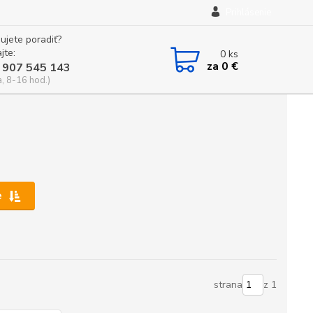
Prihlásenie
ujete poradiť?
jte:
0
ks
za
0 €
 907 545 143
a, 8-16 hod.)
e
strana
z 1