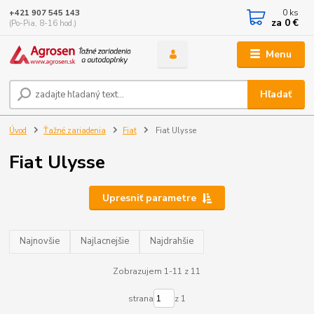
0
ks
+421 907 545 143
za
0 €
(Po-Pia, 8-16 hod.)
Menu
Hľadať
Úvod
Ťažné zariadenia
Fiat
Fiat Ulysse
Fiat Ulysse
Upresniť parametre
Najnovšie
Najlacnejšie
Najdrahšie
Zobrazujem 1-11 z 11
strana
z 1