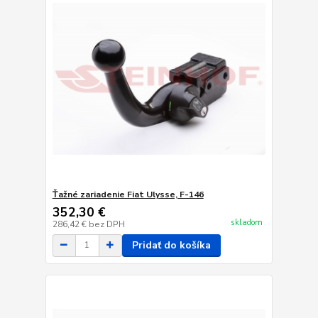
Ťažné zariadenie Fiat Ulysse, F-146
352,30 €
skladom
286,42 €
bez DPH
Pridať do košíka