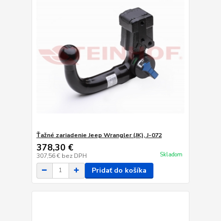
Ťažné zariadenie Jeep Wrangler (JK), J-072
378,30 €
Skladom
307,56 €
bez DPH
Pridať do košíka