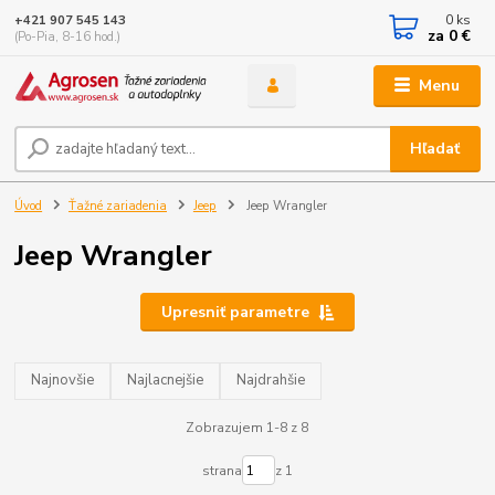
0
ks
+421 907 545 143
za
0 €
(Po-Pia, 8-16 hod.)
Menu
Hľadať
Úvod
Ťažné zariadenia
Jeep
Jeep Wrangler
Jeep Wrangler
Upresniť parametre
Najnovšie
Najlacnejšie
Najdrahšie
Zobrazujem 1-8 z 8
strana
z 1