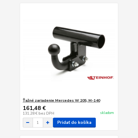
Ťažné zariadenie Mercedes W 205, M-140
161,48 €
skladom
131,28 €
bez DPH
Pridať do košíka