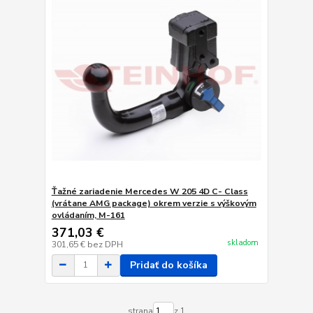
Ťažné zariadenie Mercedes W 205 4D C- Class
(vrátane AMG package) okrem verzie s výškovým
ovládaním, M-161
371,03 €
skladom
301,65 €
bez DPH
Pridať do košíka
strana
z 1