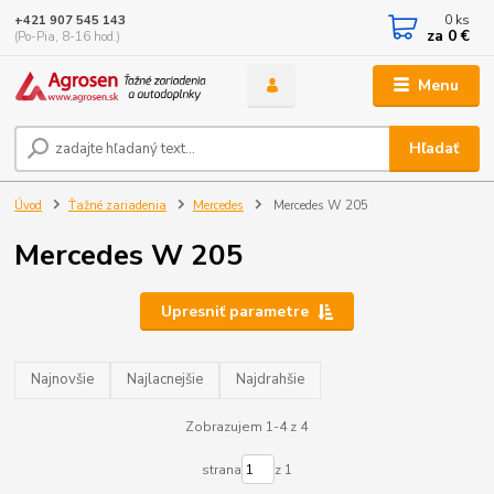
0
ks
+421 907 545 143
za
0 €
(Po-Pia, 8-16 hod.)
Menu
Hľadať
Úvod
Ťažné zariadenia
Mercedes
Mercedes W 205
Mercedes W 205
Upresniť parametre
Najnovšie
Najlacnejšie
Najdrahšie
Zobrazujem 1-4 z 4
strana
z 1