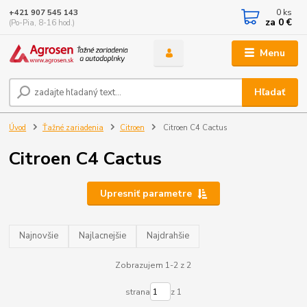
0
ks
+421 907 545 143
za
0 €
(Po-Pia, 8-16 hod.)
Menu
Hľadať
Úvod
Ťažné zariadenia
Citroen
Citroen C4 Cactus
Citroen C4 Cactus
Upresniť parametre
Najnovšie
Najlacnejšie
Najdrahšie
Zobrazujem 1-2 z 2
strana
z 1