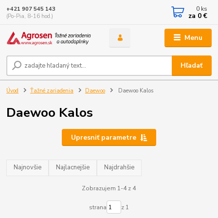
0
ks
+421 907 545 143
za
0 €
(Po-Pia, 8-16 hod.)
Menu
Hľadať
Úvod
Ťažné zariadenia
Daewoo
Daewoo Kalos
Daewoo Kalos
Upresniť parametre
Najnovšie
Najlacnejšie
Najdrahšie
Zobrazujem 1-4 z 4
strana
z 1