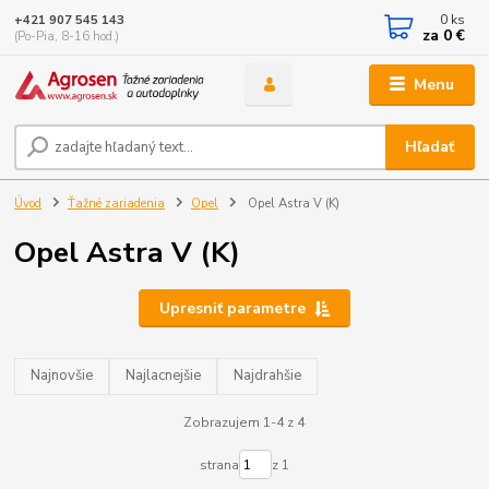
0
ks
+421 907 545 143
za
0 €
(Po-Pia, 8-16 hod.)
Menu
Hľadať
Úvod
Ťažné zariadenia
Opel
Opel Astra V (K)
Opel Astra V (K)
Upresniť parametre
Najnovšie
Najlacnejšie
Najdrahšie
Zobrazujem 1-4 z 4
strana
z 1