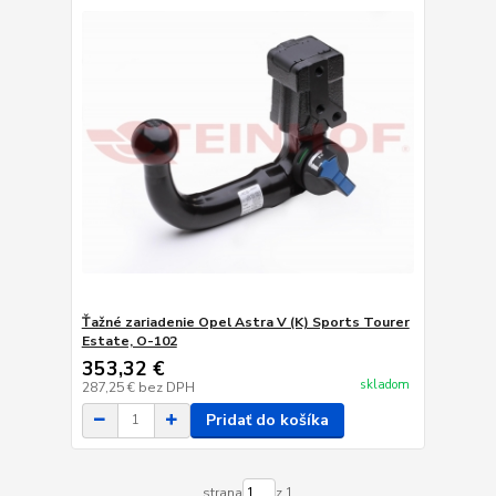
Ťažné zariadenie Opel Astra V (K) Sports Tourer
Estate, O-102
353,32 €
skladom
287,25 €
bez DPH
Pridať do košíka
strana
z 1