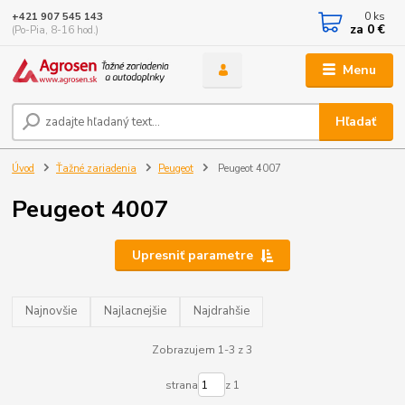
0
ks
+421 907 545 143
za
0 €
(Po-Pia, 8-16 hod.)
Menu
Hľadať
Úvod
Ťažné zariadenia
Peugeot
Peugeot 4007
Peugeot 4007
Upresniť parametre
Najnovšie
Najlacnejšie
Najdrahšie
Zobrazujem 1-3 z 3
strana
z 1