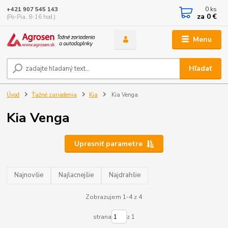
0
ks
+421 907 545 143
za
0 €
(Po-Pia, 8-16 hod.)
Menu
Hľadať
Úvod
Ťažné zariadenia
Kia
Kia Venga
Kia Venga
Upresniť parametre
Najnovšie
Najlacnejšie
Najdrahšie
Zobrazujem 1-4 z 4
strana
z 1