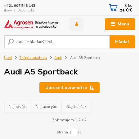
0
ks
+421 907 545 143
za
0 €
(Po-Pia, 8-16 hod.)
Menu
Hľadať
Úvod
Ťažné zariadenia
Audi
Audi A5 Sportback
Audi A5 Sportback
Upresniť parametre
Najnovšie
Najlacnejšie
Najdrahšie
Zobrazujem 1-2 z 2
strana
z 1