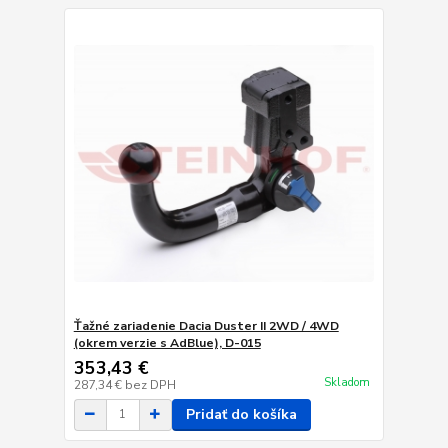
Ťažné zariadenie Dacia Duster II 2WD / 4WD
(okrem verzie s AdBlue), D-015
353,43 €
Skladom
287,34 €
bez DPH
Pridať do košíka