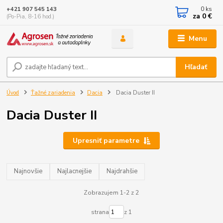
0
ks
+421 907 545 143
za
0 €
(Po-Pia, 8-16 hod.)
Menu
Hľadať
Úvod
Ťažné zariadenia
Dacia
Dacia Duster II
Dacia Duster II
Upresniť parametre
Najnovšie
Najlacnejšie
Najdrahšie
Zobrazujem 1-2 z 2
strana
z 1