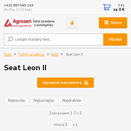
0
ks
+421 907 545 143
za
0 €
(Po-Pia, 8-16 hod.)
Menu
Hľadať
Úvod
Ťažné zariadenia
Seat
Seat Leon II
Seat Leon II
Upresniť parametre
Najnovšie
Najlacnejšie
Najdrahšie
Zobrazujem 1-2 z 2
strana
z 1