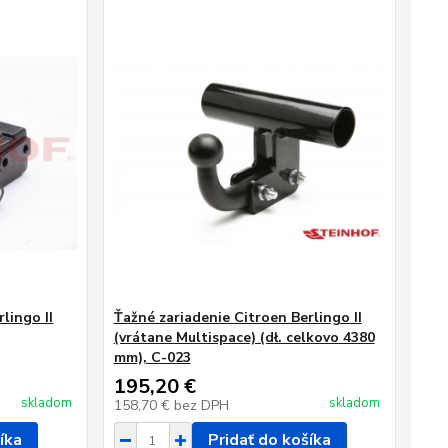
lingo II
Ťažné zariadenie Citroen Berlingo II
(vrátane Multispace) (dł. celkovo 4380
mm), C-023
195,20 €
skladom
skladom
158,70 €
bez DPH
íka
Pridať do košíka