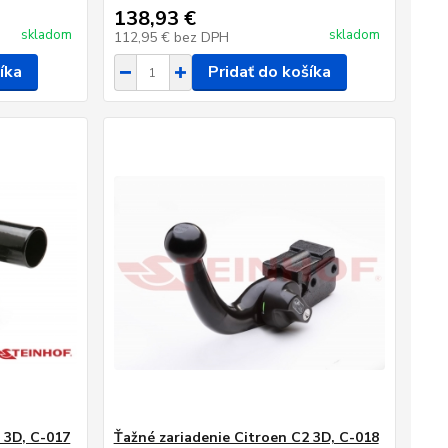
138,93 €
skladom
skladom
112,95 €
bez DPH
íka
Pridať do košíka
 3D, C-017
Ťažné zariadenie Citroen C2 3D, C-018