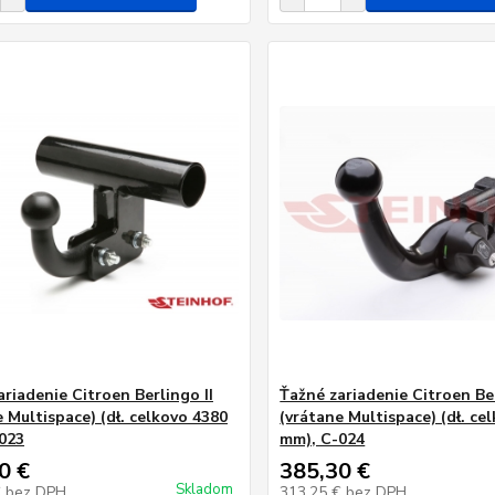
ariadenie Citroen Berlingo II
Ťažné zariadenie Citroen Ber
 Multispace) (dł. celkovo 4380
(vrátane Multispace) (dł. ce
023
mm), C-024
0 €
385,30 €
Skladom
€
bez DPH
313,25 €
bez DPH