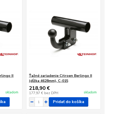
lingo II
Ťažné zariadenie Citroen Berlingo II
(dĺžka 4628mm), C-015
218,90 €
skladom
skladom
177,97 €
bez DPH
íka
Pridať do košíka