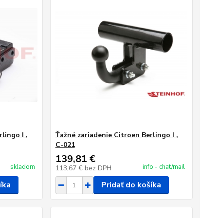
lingo I ,
Ťažné zariadenie Citroen Berlingo I ,
C-021
139,81 €
skladom
info - chat/mail
113,67 €
bez DPH
íka
Pridať do košíka