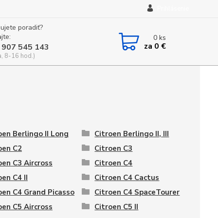
Prihlásenie
ujete poradiť?
jte:
0
ks
za
0 €
 907 545 143
a, 8-16 hod.)
oen Berlingo II Long
Citroen Berlingo II, III
oen C2
Citroen C3
oen C3 Aircross
Citroen C4
oen C4 II
Citroen C4 Cactus
oen C4 Grand Picasso
Citroen C4 SpaceTourer
oen C5 Aircross
Citroen C5 II