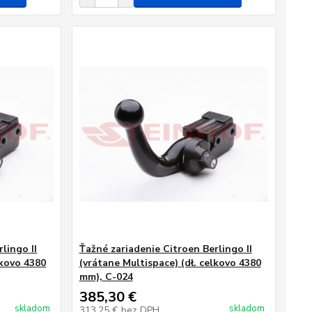
lingo II
Ťažné zariadenie Citroen Berlingo II
lkovo 4380
(vrátane Multispace) (dł. celkovo 4380
mm), C-024
385,30 €
skladom
skladom
313,25 €
bez DPH