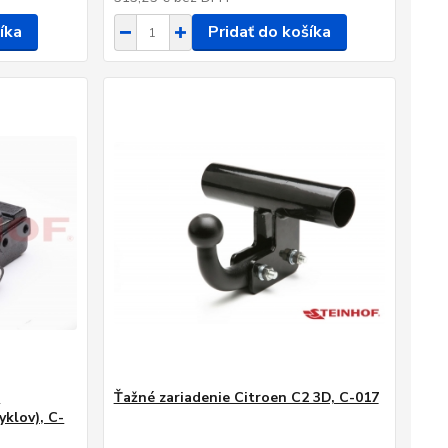
íka
Pridať do košíka
1
Ťažné zariadenie Citroen C2 3D, C-017
yklov), C-