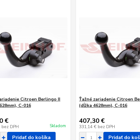
ariadenie Citroen Berlingo II
Ťažné zariadenie Citroen Ber
4628mm), C-016
(dĺžka 4628mm), C-016
0 €
407,30 €
Skladom
€
bez DPH
331,14 €
bez DPH
Pridať do košíka
Pridať do koš