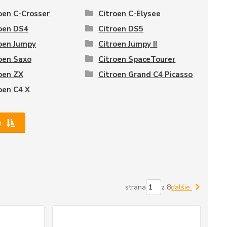
oen C-Crosser
Citroen C-Elysee
oen DS4
Citroen DS5
oen Jumpy
Citroen Jumpy II
oen Saxo
Citroen SpaceTourer
oen ZX
Citroen Grand C4 Picasso
oen C4 X
e
strana
z 8
ďalšie