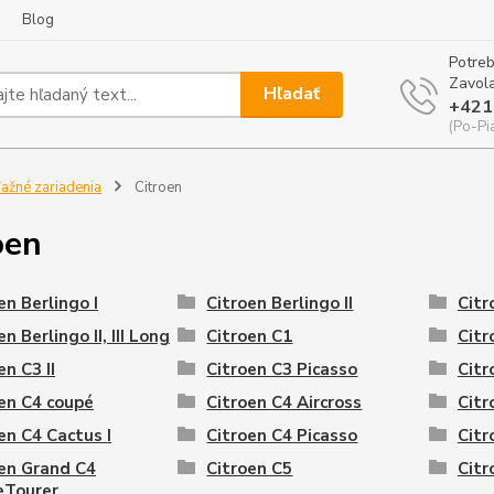
Blog
Potreb
Zavola
Hľadať
+421
(Po-Pi
ažné zariadenia
Citroen
oen
en Berlingo I
Citroen Berlingo II
Citr
en Berlingo II, III Long
Citroen C1
Citr
en C3 II
Citroen C3 Picasso
Citr
en C4 coupé
Citroen C4 Aircross
Citr
en C4 Cactus I
Citroen C4 Picasso
Citr
en Grand C4
Citroen C5
Citr
eTourer