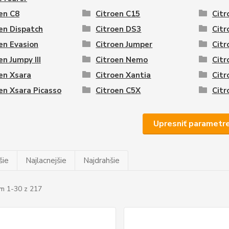
en C8
Citroen C15
Citr
en Dispatch
Citroen DS3
Citr
en Evasion
Citroen Jumper
Citr
en Jumpy III
Citroen Nemo
Citr
en Xsara
Citroen Xantia
Citr
en Xsara Picasso
Citroen C5X
Citr
Upresniť parametr
šie
Najlacnejšie
Najdrahšie
m 1-30 z 217