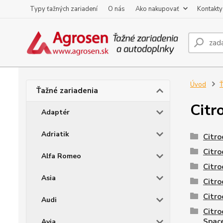
Typy ťažných zariadení
O nás
Ako nakupovať
Kontakty
Úvod
Ť
Ťažné zariadenia
Citr
Adaptér
Adriatik
Citro
Citro
Alfa Romeo
Citro
Asia
Citro
Citro
Audi
Citro
Spac
Avia