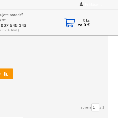
Prihlásenie
ujete poradiť?
jte:
0
ks
za
0 €
 907 545 143
a, 8-16 hod.)
e
strana
z 1