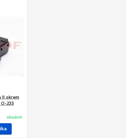
 II okrem
, O-233
skladom
íka