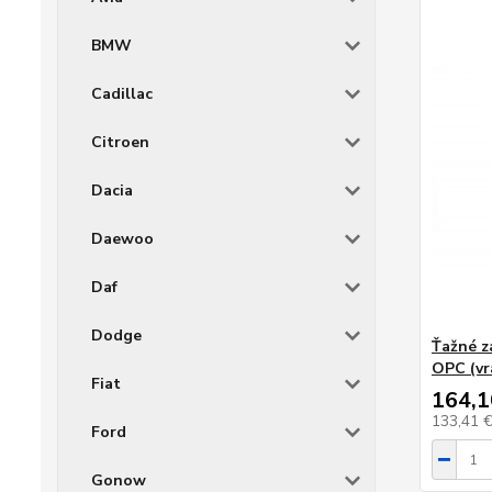
BMW
Cadillac
Citroen
Dacia
Daewoo
Daf
Dodge
Ťažné z
OPC (vr
Fiat
164,1
133,41 
Ford
Gonow