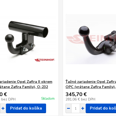
ariadenie Opel Zafira II okrem
Ťažné zariadenie Opel Zafira
átane Zafira Family), O-232
OPC (vrátane Zafira Family)
0 €
345,70 €
Skladom
€
bez DPH
281,06 €
bez DPH
Pridať do košíka
Pridať do koš