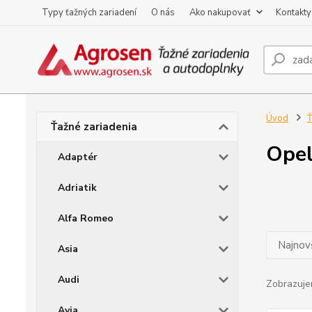
Typy ťažných zariadení
O nás
Ako nakupovať
Kontakty
Úvod
Ť
Ťažné zariadenia
Opel 
Adaptér
Adriatik
Alfa Romeo
Najnov
Asia
Audi
Zobrazuje
Avia