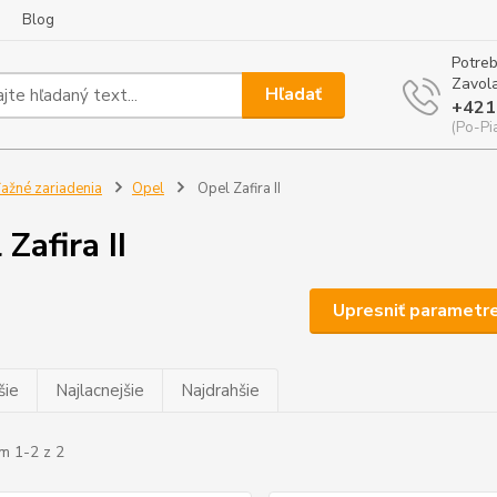
Blog
Potreb
Zavola
Hľadať
+421
(Po-Pi
ažné zariadenia
Opel
Opel Zafira II
Zafira II
Upresniť parametr
šie
Najlacnejšie
Najdrahšie
m 1-2 z 2