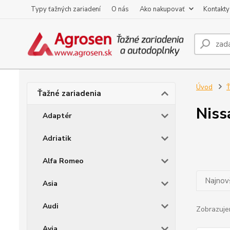
Typy ťažných zariadení
O nás
Ako nakupovať
Kontakty
Úvod
Ť
Ťažné zariadenia
Niss
Adaptér
Adriatik
Alfa Romeo
Najnov
Asia
Audi
Zobrazuje
Avia