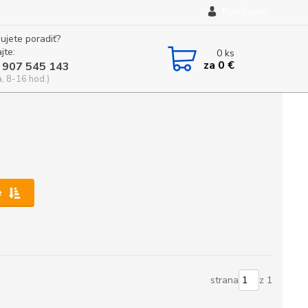
Prihlásenie
ujete poradiť?
jte:
0
ks
za
0 €
 907 545 143
a, 8-16 hod.)
e
strana
z 1