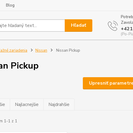
Blog
Potreb
Zavola
Hľadať
+421
(Po-Pi
ažné zariadenia
Nissan
Nissan Pickup
an Pickup
Upresniť parametr
šie
Najlacnejšie
Najdrahšie
m 1-1 z 1