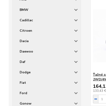
BMW
Cadillac
Citroen
Dacia
Daewoo
Daf
Dodge
Ťažné z
2WD/4WD
Fiat
164,1
133,43 
Ford
Gonow