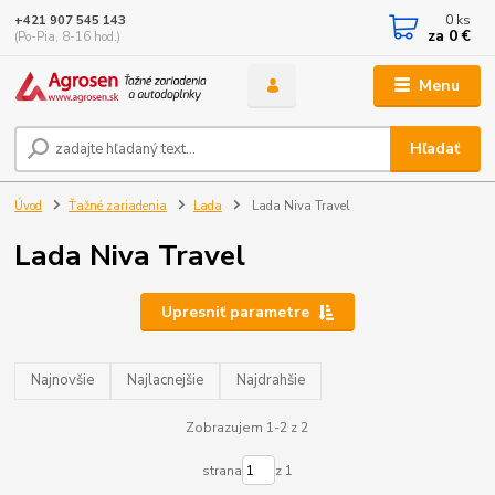
0
ks
+421 907 545 143
za
0 €
(Po-Pia, 8-16 hod.)
Menu
Hľadať
Úvod
Ťažné zariadenia
Lada
Lada Niva Travel
Lada Niva Travel
Upresniť parametre
Najnovšie
Najlacnejšie
Najdrahšie
Zobrazujem 1-2 z 2
strana
z 1