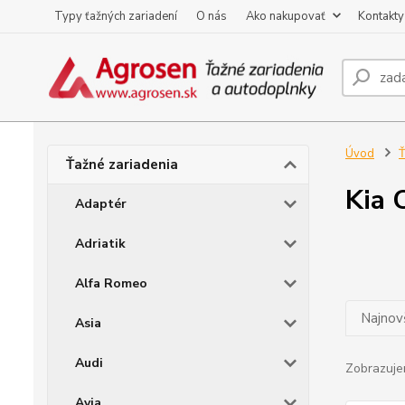
Typy ťažných zariadení
O nás
Ako nakupovať
Kontakty
Úvod
Ť
Ťažné zariadenia
Kia 
Adaptér
Adriatik
Alfa Romeo
Najnov
Asia
Audi
Zobrazuje
Avia