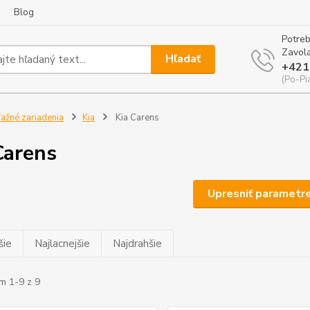
Blog
Potreb
Zavola
Hľadať
+421
(Po-Pi
ažné zariadenia
Kia
Kia Carens
Carens
Upresniť parametr
šie
Najlacnejšie
Najdrahšie
m 1-9 z 9