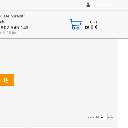
Prihlásenie
ujete poradiť?
jte:
0
ks
za
0 €
 907 545 143
a, 8-16 hod.)
e
strana
z 1