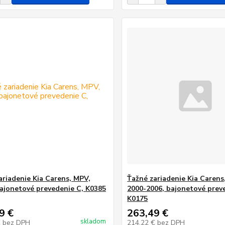
ariadenie Kia Carens, MPV,
Ťažné zariadenie Kia Carens
bajonetové prevedenie C, K0385
2000-2006, bajonetové prev
K0175
9 €
263,49 €
skladom
€
bez DPH
214,22 €
bez DPH