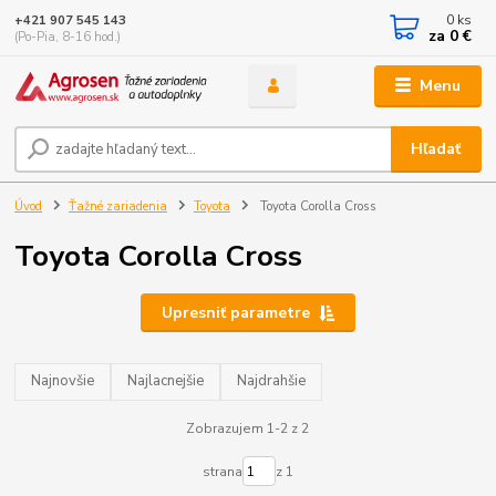
0
ks
+421 907 545 143
za
0 €
(Po-Pia, 8-16 hod.)
Menu
Hľadať
Úvod
Ťažné zariadenia
Toyota
Toyota Corolla Cross
Toyota Corolla Cross
Upresniť parametre
Najnovšie
Najlacnejšie
Najdrahšie
Zobrazujem 1-2 z 2
strana
z 1