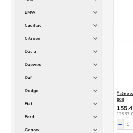
BMW
Cadillac
Citroen
Dacia
Daewoo
Daf
Dodge
Ťažné za
008
Fiat
155,4
126,37 
Ford
Gonow