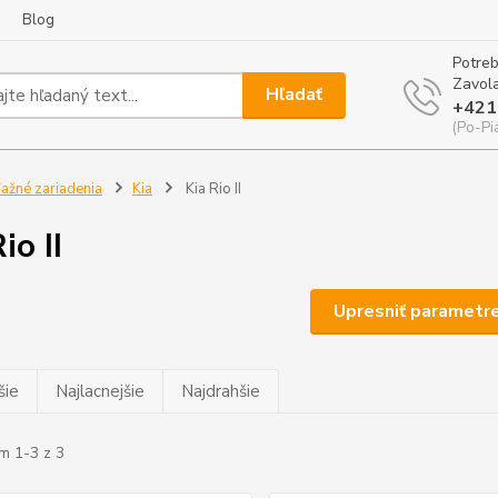
Blog
Potreb
Zavola
Hľadať
+421
(Po-Pi
ažné zariadenia
Kia
Kia Rio II
io II
Upresniť parametr
šie
Najlacnejšie
Najdrahšie
m 1-3 z 3