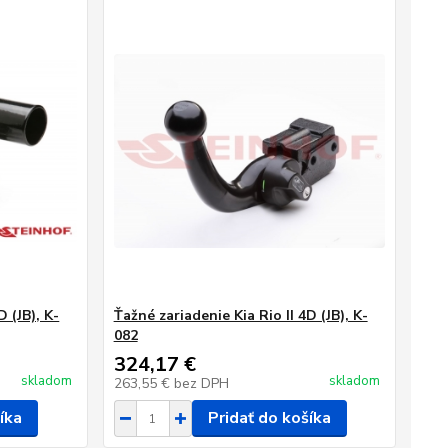
D (JB), K-
Ťažné zariadenie Kia Rio II 4D (JB), K-
082
324,17 €
skladom
skladom
263,55 €
bez DPH
íka
Pridať do košíka