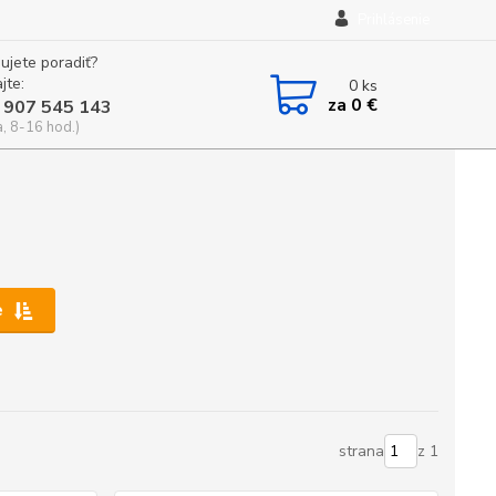
Prihlásenie
ujete poradiť?
jte:
0
ks
za
0 €
 907 545 143
a, 8-16 hod.)
e
strana
z 1