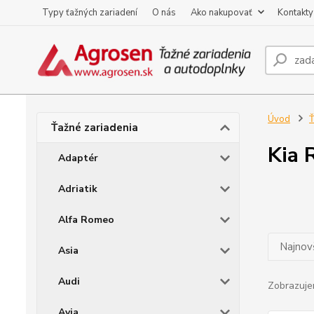
Typy ťažných zariadení
O nás
Ako nakupovať
Kontakty
Úvod
Ť
Ťažné zariadenia
Kia R
Adaptér
Adriatik
Alfa Romeo
Najnov
Asia
Audi
Zobrazuje
Avia