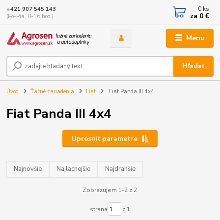
0
ks
+421 907 545 143
za
0 €
(Po-Pia, 8-16 hod.)
Menu
Hľadať
Úvod
Ťažné zariadenia
Fiat
Fiat Panda III 4x4
Fiat Panda III 4x4
Upresniť parametre
Najnovšie
Najlacnejšie
Najdrahšie
Zobrazujem 1-2 z 2
strana
z 1