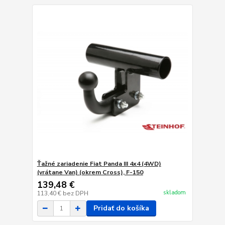
Ťažné zariadenie Fiat Panda III 4x4 (4WD)
(vrátane Van) (okrem Cross), F-150
139,48 €
skladom
113,40 €
bez DPH
Pridať do košíka