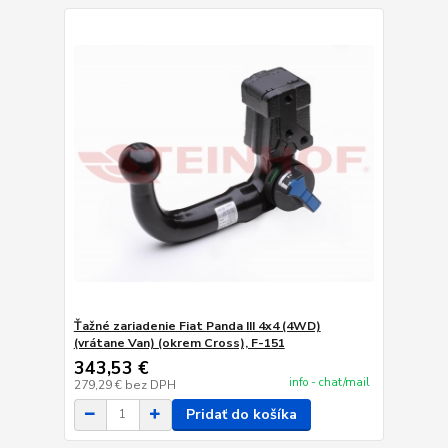
Ťažné zariadenie Fiat Panda III 4x4 (4WD)
(vrátane Van) (okrem Cross), F-151
343,53 €
info - chat/mail
279,29 €
bez DPH
Pridať do košíka