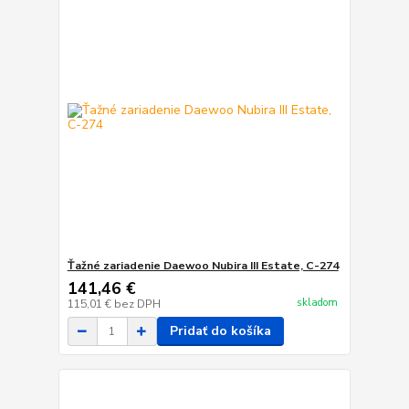
Ťažné zariadenie Daewoo Nubira III Estate, C-274
141,46 €
skladom
115,01 €
bez DPH
Pridať do košíka