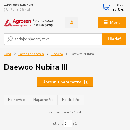
0
ks
+421 907 545 143
za
0 €
(Po-Pia, 8-16 hod.)
Menu
Hľadať
Úvod
Ťažné zariadenia
Daewoo
Daewoo Nubira III
Daewoo Nubira III
Upresniť parametre
Najnovšie
Najlacnejšie
Najdrahšie
Zobrazujem 1-4 z 4
strana
z 1