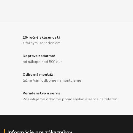
20-ročné skúsenosti
s ťažnými zariadeniami
Doprava zadarmo!
pri nákupe nad 500 eur
Odborná montáž
ťažné Vám odborne namontujeme
Poradenstvo a servis
Poskytujeme odborné poradenstvo a servis na telefón
Informácie pre zákazníkov