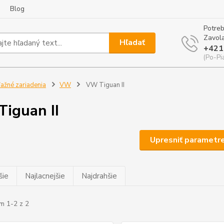
Blog
Potreb
Zavola
Hľadať
+421
(Po-Pi
ažné zariadenia
VW
VW Tiguan II
iguan II
Upresniť parametr
šie
Najlacnejšie
Najdrahšie
m 1-2 z 2