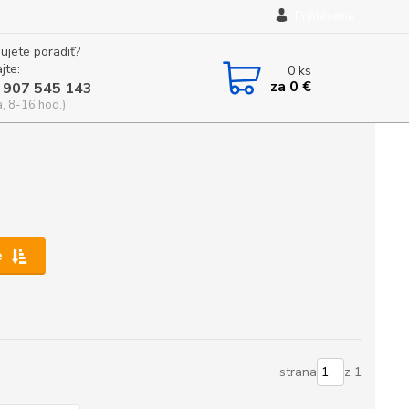
Prihlásenie
ujete poradiť?
jte:
0
ks
za
0 €
 907 545 143
a, 8-16 hod.)
e
strana
z 1