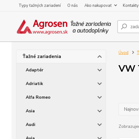
Typy ťažných zariadení
O nás
Ako nakupovať
Kontakty
Úvod
Ť
Ťažné zariadenia
VW T
Adaptér
Adriatik
Alfa Romeo
Najnov
Asia
Audi
Zobrazuje
Avia