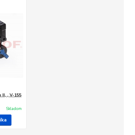
II, , V-155
Skladom
íka