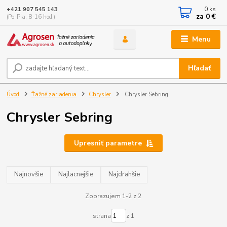
0
ks
+421 907 545 143
za
0 €
(Po-Pia, 8-16 hod.)
Menu
Hľadať
Úvod
Ťažné zariadenia
Chrysler
Chrysler Sebring
Chrysler Sebring
Upresniť parametre
Najnovšie
Najlacnejšie
Najdrahšie
Zobrazujem 1-2 z 2
strana
z 1