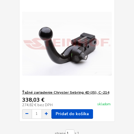
Ťažné zariadenie Chrysler Sebring 4D (JS), C-214
338,03 €
skladom
274,82 €
bez DPH
Pridať do košíka
strana
z 1