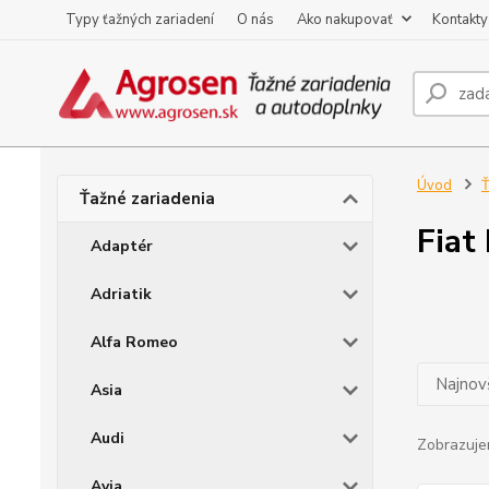
Typy ťažných zariadení
O nás
Ako nakupovať
Kontakty
Úvod
Ť
Ťažné zariadenia
Fiat
Adaptér
Adriatik
Alfa Romeo
Najnov
Asia
Audi
Zobrazuje
Avia