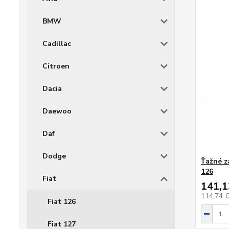
BMW
Cadillac
Citroen
Dacia
Daewoo
Daf
Dodge
Ťažné za
126
Fiat
141,1
114,74 
Fiat 126
Fiat 127