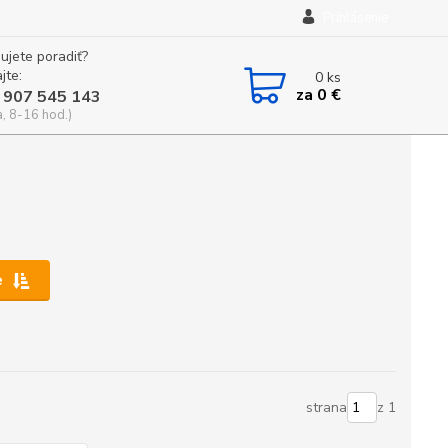
Prihlásenie
ujete poradiť?
jte:
0
ks
za
0 €
 907 545 143
a, 8-16 hod.)
e
strana
z 1