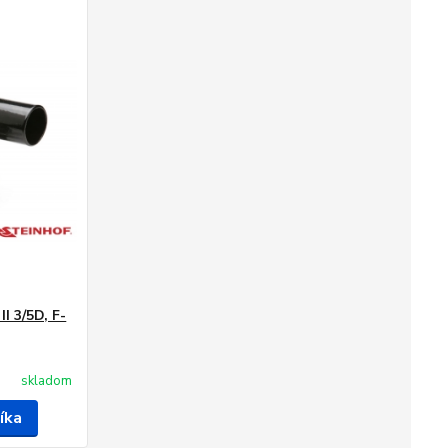
I 3/5D, F-
skladom
íka