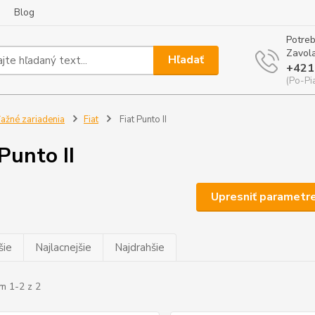
Blog
Potreb
Zavola
Hľadať
+421
(Po-Pi
ažné zariadenia
Fiat
Fiat Punto II
 Punto II
Upresniť parametr
šie
Najlacnejšie
Najdrahšie
m 1-2 z 2