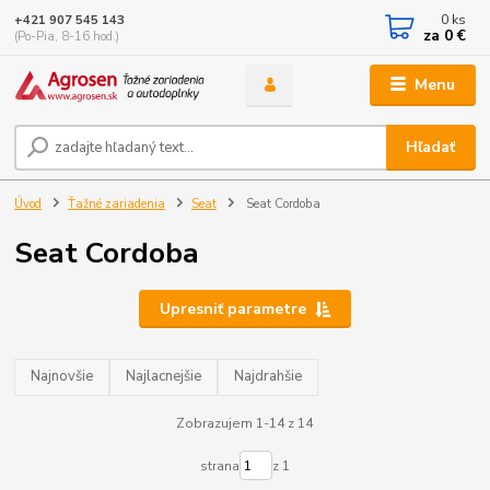
0
ks
+421 907 545 143
za
0 €
(Po-Pia, 8-16 hod.)
Menu
Hľadať
Úvod
Ťažné zariadenia
Seat
Seat Cordoba
Seat Cordoba
Upresniť parametre
Najnovšie
Najlacnejšie
Najdrahšie
Zobrazujem 1-14 z 14
strana
z 1