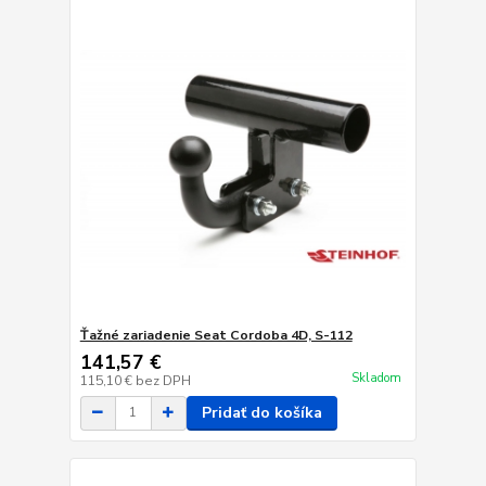
Ťažné zariadenie Seat Cordoba 4D, S-112
141,57 €
Skladom
115,10 €
bez DPH
Pridať do košíka