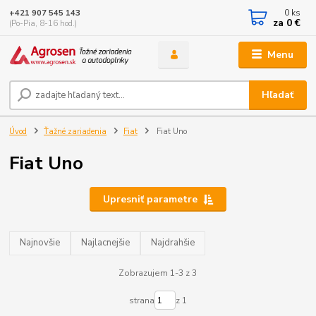
0
ks
+421 907 545 143
za
0 €
(Po-Pia, 8-16 hod.)
Menu
Hľadať
Úvod
Ťažné zariadenia
Fiat
Fiat Uno
Fiat Uno
Upresniť parametre
Najnovšie
Najlacnejšie
Najdrahšie
Zobrazujem 1-3 z 3
strana
z 1