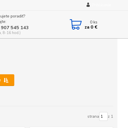
Prihlásenie
ujete poradiť?
jte:
0
ks
za
0 €
 907 545 143
a, 8-16 hod.)
e
strana
z 1