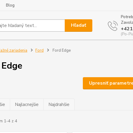
Blog
Potreb
Zavola
Hľadať
+421
(Po-Pi
ažné zariadenia
Ford
Ford Edge
 Edge
Upresniť parametr
šie
Najlacnejšie
Najdrahšie
m 1-4 z 4