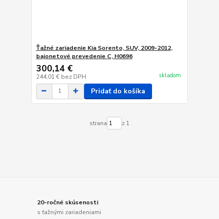
Ťažné zariadenie Kia Sorento, SUV, 2009-2012,
bajonetové prevedenie C, H0696
300,14 €
skladom
244,01 €
bez DPH
Pridať do košíka
strana
z 1
20-ročné skúsenosti
s ťažnými zariadeniami