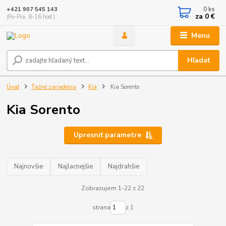
0
ks
+421 907 545 143
za
0 €
(Po-Pia, 8-16 hod.)
Menu
Hľadať
Úvod
Ťažné zariadenia
Kia
Kia Sorento
Kia Sorento
Upresniť parametre
Najnovšie
Najlacnejšie
Najdrahšie
Zobrazujem 1-22 z 22
strana
z 1