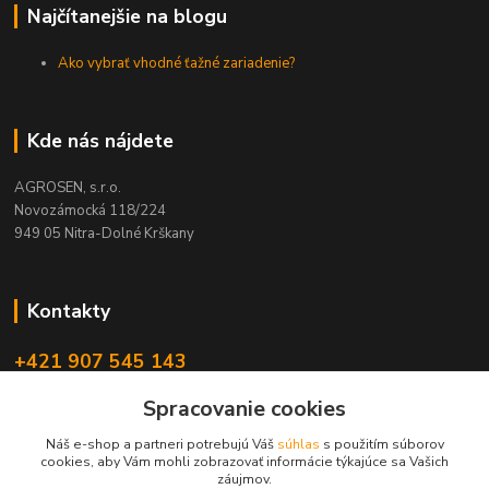
Najčítanejšie na blogu
Ako vybrať vhodné ťažné zariadenie?
Kde nás nájdete
AGROSEN, s.r.o.
Novozámocká 118/224
949 05 Nitra-Dolné Krškany
Kontakty
+421 907 545 143
(Po-Pia, 8-16 hod.)
Spracovanie cookies
obchod@agrosen.sk
Náš e-shop a partneri potrebujú Váš
súhlas
s použitím súborov
cookies, aby Vám mohli zobrazovať informácie týkajúce sa Vašich
záujmov.