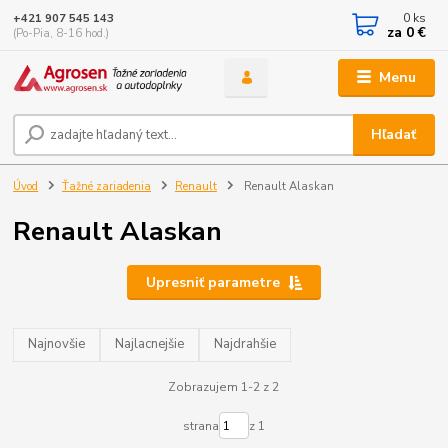
0
ks
+421 907 545 143
za
0 €
(Po-Pia, 8-16 hod.)
Menu
Hľadať
Úvod
Ťažné zariadenia
Renault
Renault Alaskan
Renault Alaskan
Upresniť parametre
Najnovšie
Najlacnejšie
Najdrahšie
Zobrazujem 1-2 z 2
strana
z 1