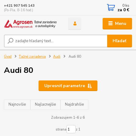
0
ks
+421 907 545 143
za
0 €
(Po-Pia, 8-16 hod.)
Menu
Hľadať
Úvod
Ťažné zariadenia
Audi
Audi 80
Audi 80
Upresniť parametre
Najnovšie
Najlacnejšie
Najdrahšie
Zobrazujem 1-6 z 6
strana
z 1