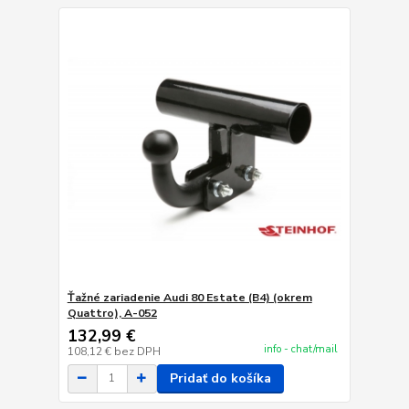
Ťažné zariadenie Audi 80 Estate (B4) (okrem
Quattro), A-052
132,99 €
info - chat/mail
108,12 €
bez DPH
Pridať do košíka