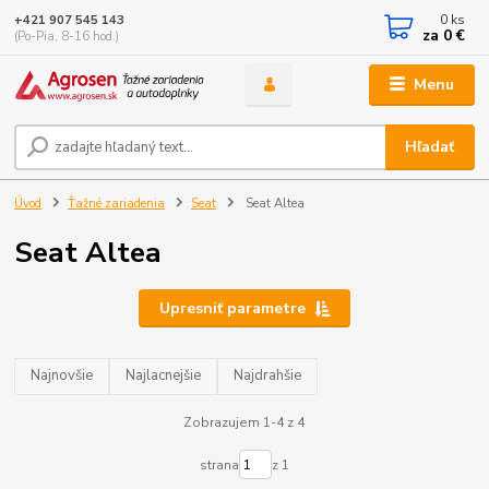
0
ks
+421 907 545 143
za
0 €
(Po-Pia, 8-16 hod.)
Menu
Hľadať
Úvod
Ťažné zariadenia
Seat
Seat Altea
Seat Altea
Upresniť parametre
Najnovšie
Najlacnejšie
Najdrahšie
Zobrazujem 1-4 z 4
strana
z 1