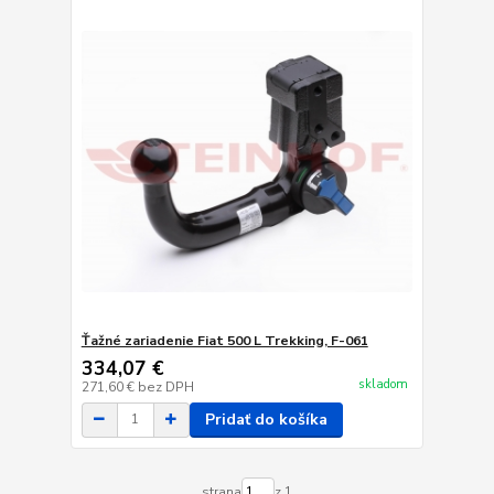
Ťažné zariadenie Fiat 500 L Trekking, F-061
334,07 €
skladom
271,60 €
bez DPH
Pridať do košíka
strana
z 1