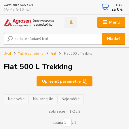
0
ks
+421 907 545 143
za
0 €
(Po-Pia, 8-16 hod.)
Menu
Hľadať
Úvod
Ťažné zariadenia
Fiat
Fiat 500 L Trekking
Fiat 500 L Trekking
Upresniť parametre
Najnovšie
Najlacnejšie
Najdrahšie
Zobrazujem 1-2 z 2
strana
z 1