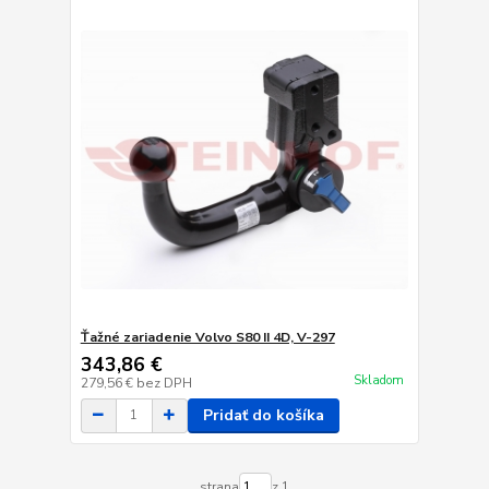
Ťažné zariadenie Volvo S80 II 4D, V-297
343,86 €
Skladom
279,56 €
bez DPH
Pridať do košíka
strana
z 1