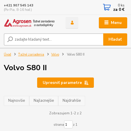
0
ks
+421 907 545 143
za
0 €
(Po-Pia, 8-16 hod.)
Menu
Hľadať
Úvod
Ťažné zariadenia
Volvo
Volvo S80 II
Volvo S80 II
Upresniť parametre
Najnovšie
Najlacnejšie
Najdrahšie
Zobrazujem 1-2 z 2
strana
z 1